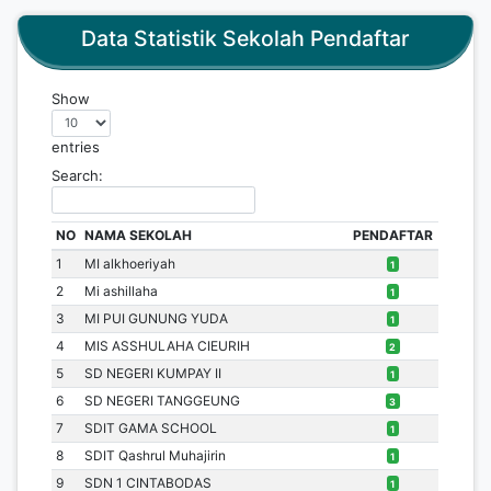
Data Statistik Sekolah Pendaftar
Show
entries
Search:
NO
NAMA SEKOLAH
PENDAFTAR
1
MI alkhoeriyah
1
2
Mi ashillaha
1
3
MI PUI GUNUNG YUDA
1
4
MIS ASSHULAHA CIEURIH
2
5
SD NEGERI KUMPAY II
1
6
SD NEGERI TANGGEUNG
3
7
SDIT GAMA SCHOOL
1
8
SDIT Qashrul Muhajirin
1
9
SDN 1 CINTABODAS
1